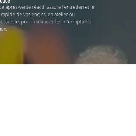
icace
e après-vente réactif assure l’entretien et le
rapide de vos engins, en atelier ou
 sur site, pour minimiser les interruptions
aux.