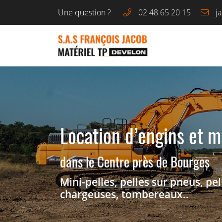
Une question ?
02 48 65 20 15
ZAC de la Vigonnière
18400 Saint-Florent-sur-Cher
02 48 65 20 15
Location d’engins et m
dans le Centre près de Bourges
Mini-pelles, pelles sur pneus, pe
chargeuses, tombereaux..
Adresse email de réception
