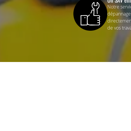
Un SAV eff
Notre servic
dépannage 
directement
de vos trav