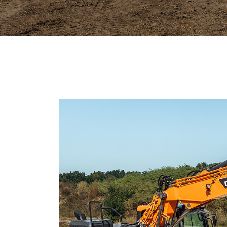
Recopier le code ci-contre

Rafraîchir le captcha

En cochant cette case, vous consentez à recevoir nos propositions comme
l'adresse email indiqué ci-dessus. Vous pouvez vous désinscrire à tout 
utilisant
le formulaire de désinscription
.
Inscription