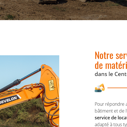
rciales à
moment en
Notre ser
de matér
dans le Cent
Pour répondre 
bâtiment et de l
service de loca
adapté à tous t