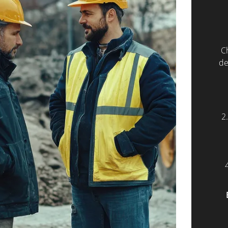
C
de
2