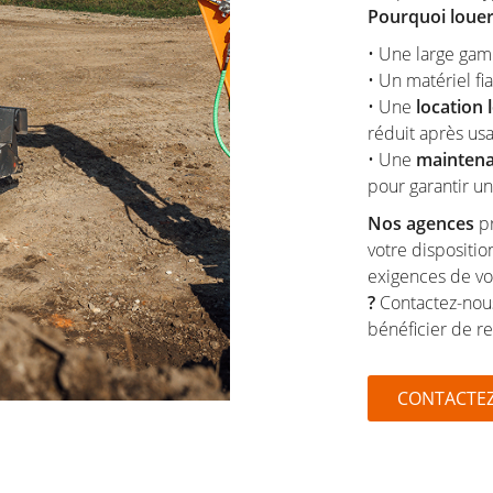
Pourquoi louer
• Une large gam
• Un matériel 
• Une
location 
réduit après us
• Une
maintena
pour garantir u
Nos agences
pr
votre dispositio
exigences de vo
?
Contactez-nous 
bénéficier de 
CONTACTE