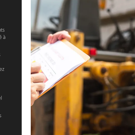
nts
 à
s
nez
el
s