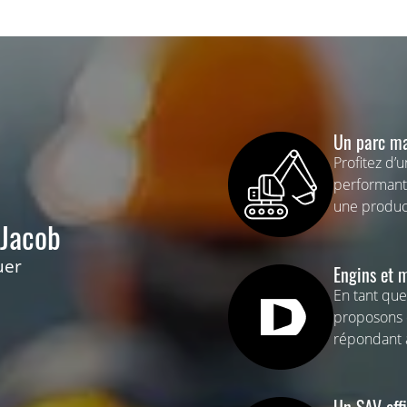
Un parc ma
Profitez d’u
performants
une product
 Jacob
uer
Engins et m
En tant que
proposons d
répondant 