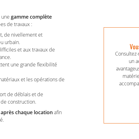
s une
gamme complète
es de travaux :
t, de nivellement et
eu urbain.
Vous
ifficiles et aux travaux de
Consultez-n
sance.
un a
tent une grande flexibilité
avantageus
matérie
atériaux et les opérations de
accompag
rt de déblais et de
 de construction.
s après chaque location
afin
é.