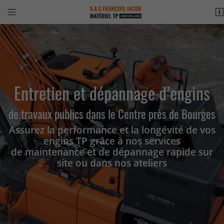


ZAC de la Vigonnière
18400 Saint-Florent-sur-Cher
02 48 65 20 15
Entretien et dépannage d’engins
de travaux publics dans le Centre près de Bourges
Assurez la performance et la longévité de vos
engins TP grâce à nos services
de maintenance et de dépannage rapide sur
Adresse email de réception

site ou dans nos ateliers
Recopier le code ci-contre

Rafraîchir le captcha
