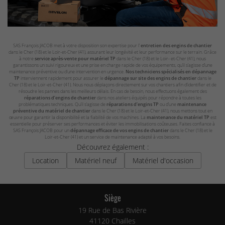
SAS François JACOB met à votre disposition son expertise pour l’
entretien des engins de chantier
dans le Cher (18) et le Loir-et-Cher (41), assurant leur longévité et leur performance sur le terrain. Grâce
à notre
service après-vente pour matériel TP
dans le Cher (18) et le Loir- et-Cher (41), nous
garantissons un suivi rigoureux et une prise en charge rapide de vos équipements, qu’il s’agisse d’une
maintenance préventive ou d’une intervention en urgence.
Nos techniciens spécialisés en dépannage
TP
interviennent rapidement pour assurer le
dépannage sur site des engins de chantier
dans le
Cher (18) et le Loir-et-Cher (41). Nous nous déplaçons directement sur vos chantiers afin d’identifier et de
résoudre les pannes dans les meilleurs délais. En cas de besoin, nous effectuons également des
réparations d’engins de chantier
dans nos ateliers équipés pour répondre à toutes les
problématiques techniques. Qu’il s’agisse de
réparations d’engins TP
ou d’une
maintenance
préventive du matériel de chantier
dans le Cher (18) et le Loir-et-Cher (41), nous mettons tout en
œuvre pour garantir la disponibilité et la fiabilité de vos machines. La
maintenance du matériel TP
est
essentielle pour préserver ses performances et éviter les immobilisations coûteuses. Faites confiance à
SAS François JACOB pour un
dépannage efficace de vos engins de chantier
dans le Cher (18) et le
Loir-et-Cher (41) et un service de maintenance adapté à vos besoins.
Découvrez également :
Location
Matériel neuf
Matériel d'occasion
Siège
19 Rue de Bas Rivière
41120 Chailles