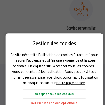
Service personnalisé
Nous adaptons nos interventions selon vos besoins et
contraintes.
Gestion des cookies
Une questio
ACCUEIL
Ce site nécessite l'utilisation de cookies "traceurs" pour
LOCATION
mesurer l'audience et offrir une expérience utilisateur
02 48 65 20
optimale. En cliquant sur "Accepter tous les cookies",
ATÉRIEL NEUF
vous consentez à leur utilisation. Vous pouvez à tout
Les engagements
moment personnaliser vos choix concernant l'utilisation
de SAS François Jacob
RIEL D'OCCASION
de chaque cookie sur
notre page dédiée
.
Rejoignez-no
ANCE ET DÉPANNAGE
Accepter tous les cookies
Chez
SAS François JACOB
, nous mettons tout en œuvre pour
Refuser les cookies optionnels
AVIS