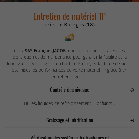
Entretien de matériel TP
près de Bourges (18)
En cochant cette case, vous consentez à recevoir nos propositions commerciales à
l'adresse email indiqué ci-dessus. Vous pouvez vous désinscrire à tout moment en
utilisant
le formulaire de désinscription
.
Chez
SAS François JACOB
, nous proposons des services
Inscription
d’entretien et de maintenance pour garantir la fiabilité et la
longévité de vos engins de chantier. Prolongez la durée de vie et
optimisez les performances de votre matériel TP grâce à un
entretien régulier !
Contrôle des niveaux
Huiles, liquides de refroidissement, lubrifiants...
Graissage et lubrification
Vérification des systèmes hydrauliques et